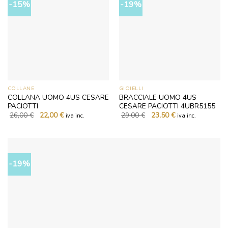
-15%
-19%
COLLANE
GIOIELLI
COLLANA UOMO 4US CESARE
BRACCIALE UOMO 4US
PACIOTTI
CESARE PACIOTTI 4UBR5155
Il
Il
Il
Il
26,00
€
22,00
€
29,00
€
23,50
€
iva inc.
iva inc.
prezzo
prezzo
prezzo
prezzo
originale
attuale
originale
attuale
era:
è:
era:
è:
26,00 €.
22,00 €.
29,00 €.
23,50 €.
-19%