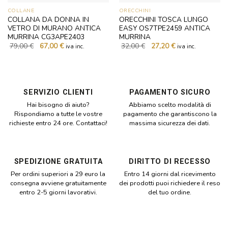
COLLANE
ORECCHINI
COLLANA DA DONNA IN
ORECCHINI TOSCA LUNGO
VETRO DI MURANO ANTICA
EASY OS7TPE2459 ANTICA
MURRINA CG3APE2403
MURRINA
Il
Il
Il
Il
79,00
€
67,00
€
32,00
€
27,20
€
iva inc.
iva inc.
prezzo
prezzo
prezzo
prezzo
originale
attuale
originale
attuale
era:
è:
era:
è:
79,00 €.
67,00 €.
32,00 €.
27,20 €.
SERVIZIO CLIENTI
PAGAMENTO SICURO
Hai bisogno di aiuto?
Abbiamo scelto modalità di
Rispondiamo a tutte le vostre
pagamento che garantiscono la
richieste entro 24 ore. Contattaci!
massima sicurezza dei dati.
SPEDIZIONE GRATUITA
DIRITTO DI RECESSO
Per ordini superiori a 29 euro la
Entro 14 giorni dal ricevimento
consegna avviene gratuitamente
dei prodotti puoi richiedere il reso
entro 2-5 giorni lavorativi.
del tuo ordine.