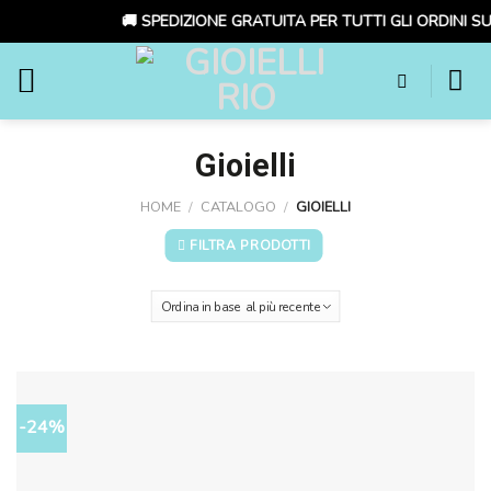
🚚 SPEDIZIONE GRATUITA PER TUTTI GLI ORDINI SUPE
Skip
to
content
Gioielli
HOME
/
CATALOGO
/
GIOIELLI
FILTRA PRODOTTI
-24%