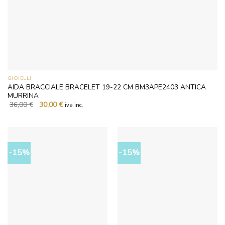
GIOIELLI
AIDA BRACCIALE BRACELET 19-22 CM BM3APE2403 ANTICA
MURRINA
Il
Il
36,00
€
30,00
€
iva inc.
prezzo
prezzo
originale
attuale
era:
è:
36,00 €.
30,00 €.
-15%
-15%