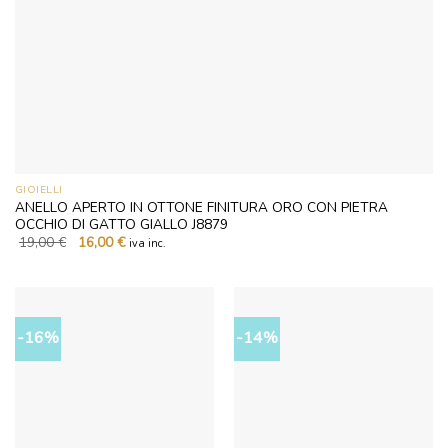
GIOIELLI
ANELLO APERTO IN OTTONE FINITURA ORO CON PIETRA
OCCHIO DI GATTO GIALLO J8879
Il
Il
19,00
€
16,00
€
iva inc.
prezzo
prezzo
originale
attuale
era:
è:
19,00 €.
16,00 €.
-16%
-14%