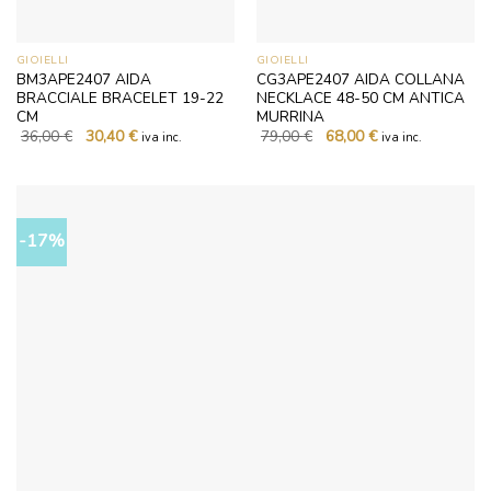
GIOIELLI
GIOIELLI
BM3APE2407 AIDA
CG3APE2407 AIDA COLLANA
BRACCIALE BRACELET 19-22
NECKLACE 48-50 CM ANTICA
CM
MURRINA
Il
Il
Il
Il
36,00
€
30,40
€
79,00
€
68,00
€
iva inc.
iva inc.
prezzo
prezzo
prezzo
prezzo
originale
attuale
originale
attuale
era:
è:
era:
è:
36,00 €.
30,40 €.
79,00 €.
68,00 €.
-17%