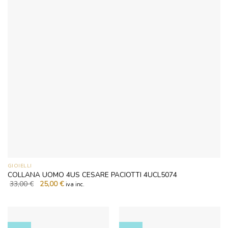
GIOIELLI
COLLANA UOMO 4US CESARE PACIOTTI 4UCL5074
Il
Il
33,00
€
25,00
€
iva inc.
prezzo
prezzo
originale
attuale
era:
è:
33,00 €.
25,00 €.