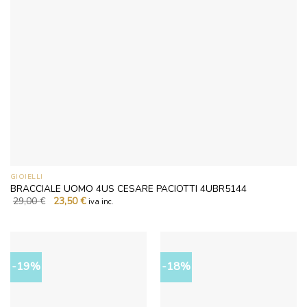
GIOIELLI
BRACCIALE UOMO 4US CESARE PACIOTTI 4UBR5144
Il
Il
29,00
€
23,50
€
iva inc.
prezzo
prezzo
originale
attuale
era:
è:
29,00 €.
23,50 €.
-19%
-18%