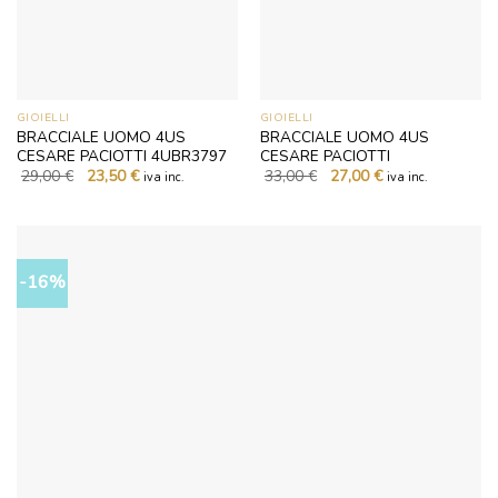
GIOIELLI
GIOIELLI
BRACCIALE UOMO 4US
BRACCIALE UOMO 4US
CESARE PACIOTTI 4UBR3797
CESARE PACIOTTI
Il
Il
Il
Il
29,00
€
23,50
€
33,00
€
27,00
€
iva inc.
iva inc.
prezzo
prezzo
prezzo
prezzo
originale
attuale
originale
attuale
era:
è:
era:
è:
29,00 €.
23,50 €.
33,00 €.
27,00 €.
-16%