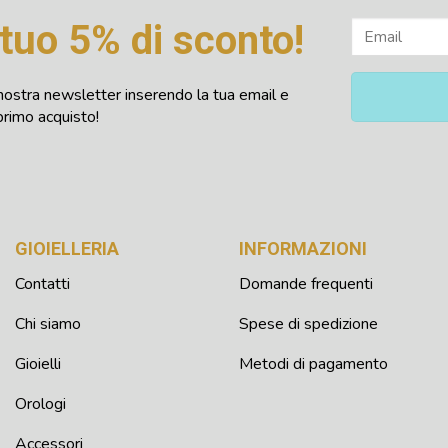
l tuo 5% di sconto!
la nostra newsletter inserendo la tua email e
primo acquisto!
GIOIELLERIA
INFORMAZIONI
Contatti
Domande frequenti
Chi siamo
Spese di spedizione
Gioielli
Metodi di pagamento
Orologi
Accessori