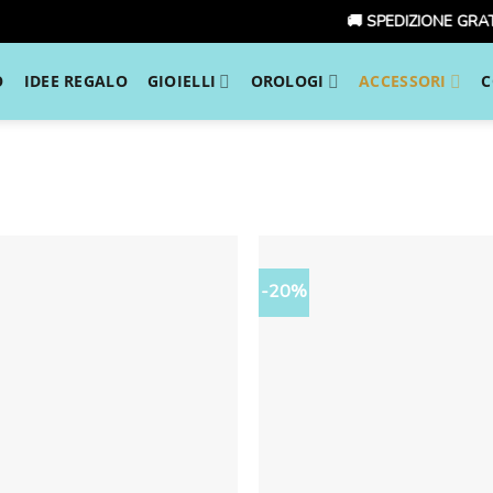
🚚 SPEDIZIONE GRATUITA
O
IDEE REGALO
GIOIELLI
OROLOGI
ACCESSORI
C
-20%