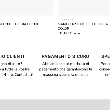
ACCESSORI
NO PELLETTERIA DOUBLE
MARIO CRISPINO PELLETTERIA
COLOR
35,00
€
.
iva inc.
IO CLIENTI
PAGAMENTO SICURO
SPE
ogno di aiuto?
Abbiamo scelto modalità di
Per o
a tutte le vostre
pagamento che garantiscono la
conse
o 24 ore. Contattaci!
massima sicurezza dei dati.
ent