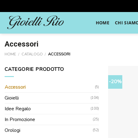
Skip
to
HOME
CHI SIAM
content
Accessori
HOME
/
CATALOGO
/
ACCESSORI
CATEGORIE PRODOTTO
-20%
Accessori
(5)
Gioielli
(104)
Idee Regalo
(100)
In Promozione
(25)
Orologi
(52)