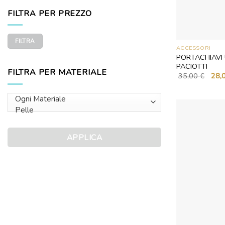
FILTRA PER PREZZO
Prezzo
Prezzo
FILTRA
Min
Max
ACCESSORI
PORTACHIAVI
PACIOTTI
FILTRA PER MATERIALE
Il
35,00
€
28,
prez
origi
era:
35,0
APPLICA