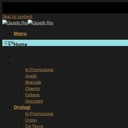
Skip to content
Menu
-23%
Home
Chi siamo
Idee Regalo
Gioielli
In Promozione
Anelli
Bracciali
Charms
Collane
Orecchini
Orologi
In Promozione
Crono
Da Tasca