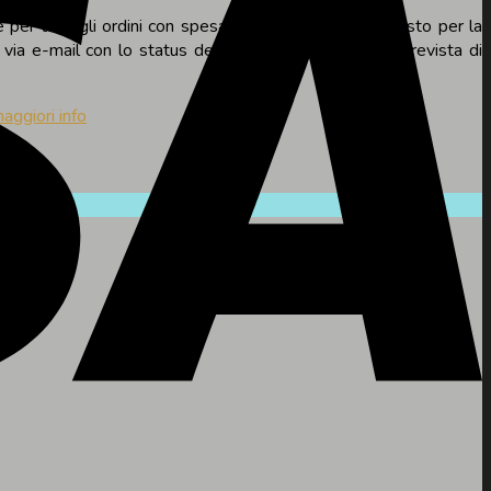
e per tutti gli ordini con spesa minima di 29,00€, il costo per la
 via e-mail con lo status della spedizione e la data prevista di
aggiori info