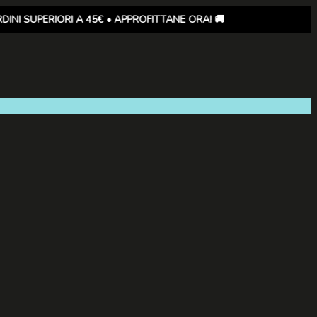
✖
ORI A 45€ • APPROFITTANE ORA! 🚚