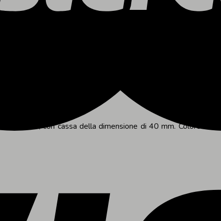
n silicone, con cassa della dimensione di 40 mm. Colore rosso c
ll’acqua 5 ATM. Codice T4R