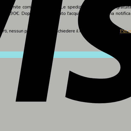
vi tramite corriere espresso. Le spedizioni in Italia sono gratuit
 di 5,90€. Dopo aver effettuato l'acquisto, riceverai una notifica
arti, nessun problema, puoi richiedere il reso del tuo ordine.
Per m