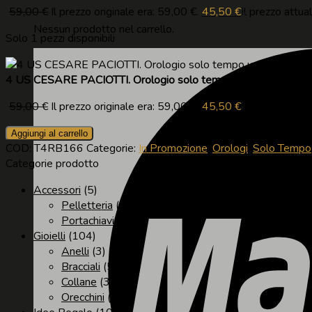
59,00
€
Il prezzo originale era: 59,00 €.
45,50
€
Il prezzo attua
Nessun prodotto nel carrello.
Solo 1 pezzi disponibili
4 US CESARE PACIOTTI. Orologio solo tempo uomo.
59,00
€
Il prezzo originale era: 59,00 €.
45,50
€
Il prezzo attua
Aggiungi al carrello
COD:
T4RB166
Categorie:
In Promozione
,
Orologi
,
Solo Tempo
Categorie prodotto
Accessori
(5)
Pelletteria
(3)
Portachiavi
(2)
Gioielli
(104)
Anelli
(3)
Bracciali
(51)
Collane
(32)
Orecchini
(16)