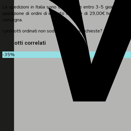
Le spedizioni in Italia sono consegnate entro 3-5 giorni lavorati
spedizione di ordini di importo inferiore di 29,00€ ha un costo
consegna.
I prodotti ordinati non soddisfano le tue richieste? Non preoccup
Prodotti correlati
-35%