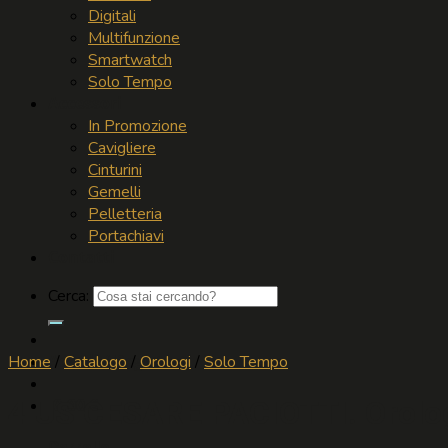
Digitali
Multifunzione
Smartwatch
Solo Tempo
Accessori
In Promozione
Cavigliere
Cinturini
Gemelli
Pelletteria
Portachiavi
Contatti
Cerca:
Accedi / Registrati
Home
/
Catalogo
/
Orologi
/
Solo Tempo
0,00
€
4 US CESARE PACIOTTI. Orolo
Carrello