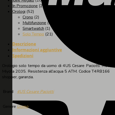
Idee Regalo
(100)
In Promozione
(25)
Orologi
(52)
Crono
(2)
Multifunzione
(5)
Smartwatch
(1)
Solo Tempo
(21)
Descrizione
Informazioni aggiuntive
Spedizioni
Orologio solo tempo da uomo di 4US Cesare Paciotti. Modello i
Miyota 2035. Resistenza a
shopper, garanzia.
Brand
4US Cesare Paciotti
Genere
Uomo