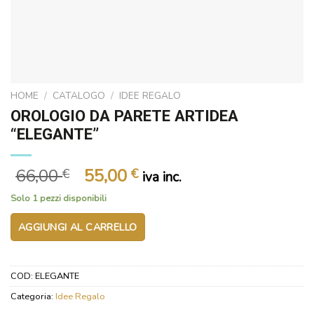
HOME
/
CATALOGO
/
IDEE REGALO
OROLOGIO DA PARETE ARTIDEA
“ELEGANTE”
Il
Il
66,00
55,00
€
€
iva inc.
prezzo
prezzo
Solo 1 pezzi disponibili
originale
attuale
era:
è:
AGGIUNGI AL CARRELLO
66,00 €.
55,00 €.
COD:
ELEGANTE
Categoria:
Idee Regalo