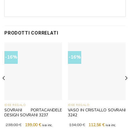
PRODOTTI CORRELATI
-16%
-16%
IDEE REGALO
IDEE REGALO
SOVRANI PORTACANDELE
VASO IN CRISTALLO SOVRANI
DESIGN SOVRANI 3237
3242
Il
Il
Il
Il
238,00
€
199,00
€
134,00
€
112,56
€
iva inc.
iva inc.
prezzo
prezzo
prezzo
prezzo