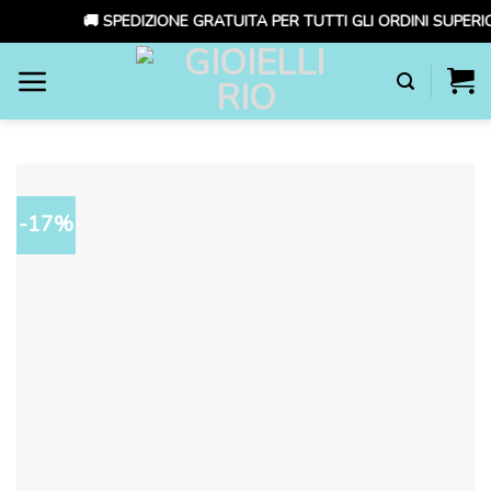
🚚 SPEDIZIONE GRATUITA PER TUTTI GLI ORDINI SUPERIO
Skip
to
content
-17%