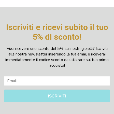
originale
attuale
originale
attuale
era:
è:
era:
è:
238,00 €.
199,00 €.
134,00 €.
112,56 €.
Iscriviti e ricevi subito il tuo
5% di sconto!
Vuoi ricevere uno sconto del 5% sui nostri gioielli? Iscriviti
alla nostra newsletter inserendo la tua email e riceverai
immediatamente il codice sconto da utilizzare sul tuo primo
acquisto!