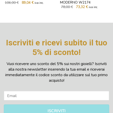
Il
Il
MODERNO W2174
106,00
€
89,04
€
iva inc.
prezzo
prezzo
Il
Il
78,00
€
73,32
€
iva inc.
originale
attuale
prezzo
prezzo
era:
è:
originale
attuale
106,00 €.
89,04 €.
era:
è:
78,00 €.
73,32 €.
Iscriviti e ricevi subito il tuo
5% di sconto!
Vuoi ricevere uno sconto del 5% sui nostri gioielli? Iscriviti
alla nostra newsletter inserendo la tua email e riceverai
immediatamente il codice sconto da utilizzare sul tuo primo
acquisto!