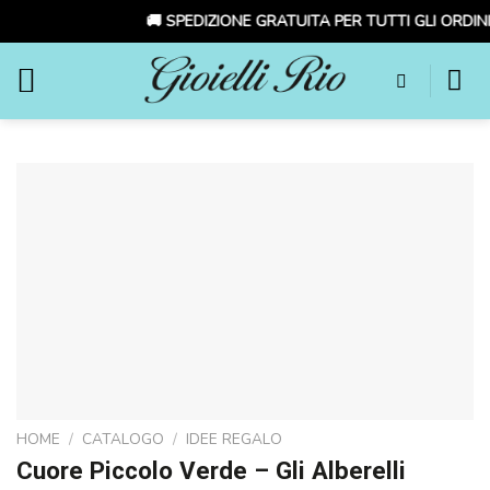
🚚 SPEDIZIONE GRATUITA PER TUTTI GLI ORDINI
Skip
to
content
HOME
/
CATALOGO
/
IDEE REGALO
Cuore Piccolo Verde – Gli Alberelli