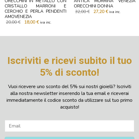
ORECCHINI IN METALLO CON
ANTICA MURRINA VENEZIA
CRISTALLO MARRONI E
ORECCHINI DONNA
Il
Il
CERCHIO E PERLA PENDENTI
32,00
€
27,20
€
iva inc.
prezzo
prezzo
AMOVENEZIA
originale
attuale
Il
Il
20,00
€
18,00
€
iva inc.
era:
è:
prezzo
prezzo
32,00 €.
27,20 €.
originale
attuale
era:
è:
20,00 €.
18,00 €.
Iscriviti e ricevi subito il tuo
5% di sconto!
Vuoi ricevere uno sconto del 5% sui nostri gioielli? Iscriviti
alla nostra newsletter inserendo la tua email e riceverai
immediatamente il codice sconto da utilizzare sul tuo primo
acquisto!