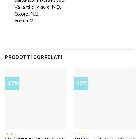
Galvanica: Placcato Oro,
Varianti o Misura:
N.D.,
Colore: N.D..
Forma: 2.
PRODOTTI CORRELATI
-10%
-15%
GIOIELLI
GIOIELLI