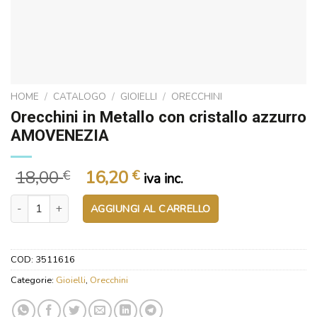
HOME
/
CATALOGO
/
GIOIELLI
/
ORECCHINI
Orecchini in Metallo con cristallo azzurro
AMOVENEZIA
Il
Il
18,00
16,20
€
€
iva inc.
prezzo
prezzo
Orecchini in Metallo con cristallo azzurro AMOVENEZIA quantità
originale
attuale
AGGIUNGI AL CARRELLO
era:
è:
18,00 €.
16,20 €.
COD:
3511616
Categorie:
Gioielli
,
Orecchini