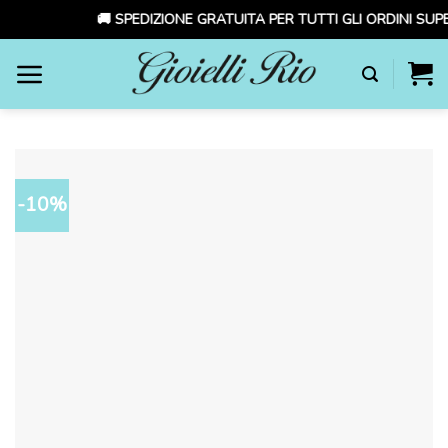
🚚 SPEDIZIONE GRATUITA PER TUTTI GLI ORDINI SUPER
Skip
to
content
-10%