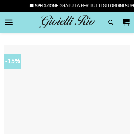
🚚 SPEDIZIONE GRATUITA PER TUTTI GLI ORDINI SUPE
Skip
to
content
-15%