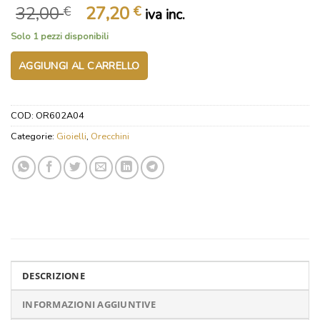
Il
Il
32,00
27,20
€
€
iva inc.
prezzo
prezzo
Solo 1 pezzi disponibili
originale
attuale
era:
è:
AGGIUNGI AL CARRELLO
32,00 €.
27,20 €.
COD:
OR602A04
Categorie:
Gioielli
,
Orecchini
DESCRIZIONE
INFORMAZIONI AGGIUNTIVE