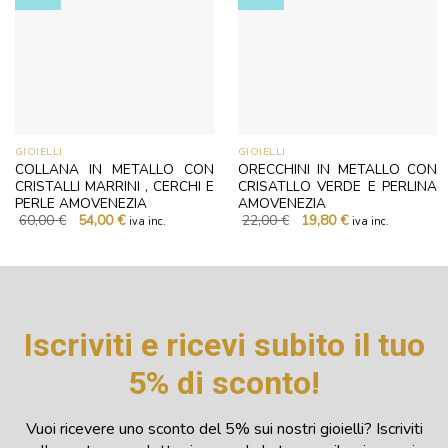
GIOIELLI
GIOIELLI
COLLANA IN METALLO CON
ORECCHINI IN METALLO CON
CRISTALLI MARRINI , CERCHI E
CRISATLLO VERDE E PERLINA
PERLE AMOVENEZIA
AMOVENEZIA
Il
Il
Il
Il
60,00
€
54,00
€
22,00
€
19,80
€
iva inc.
iva inc.
prezzo
prezzo
prezzo
prezzo
originale
attuale
originale
attuale
era:
è:
era:
è:
60,00 €.
54,00 €.
22,00 €.
19,80 €.
Iscriviti e ricevi subito il tuo
5% di sconto!
Vuoi ricevere uno sconto del 5% sui nostri gioielli? Iscriviti