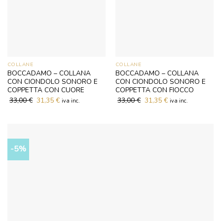
COLLANE
COLLANE
BOCCADAMO – COLLANA
BOCCADAMO – COLLANA
CON CIONDOLO SONORO E
CON CIONDOLO SONORO E
COPPETTA CON CUORE
COPPETTA CON FIOCCO
33,00
€
Il
31,35
€
Il
33,00
€
Il
31,35
€
Il
iva inc.
iva inc.
prezzo
prezzo
prezzo
prezzo
originale
attuale
originale
attuale
era:
è:
era:
è:
33,00 €.
31,35 €.
33,00 €.
31,35 €.
-5%