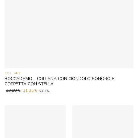
COLLANE
BOCCADAMO – COLLANA CON CIONDOLO SONORO E
COPPETTA CON STELLA
33,00
€
Il
31,35
€
Il
iva inc.
prezzo
prezzo
originale
attuale
era:
è:
33,00 €.
31,35 €.