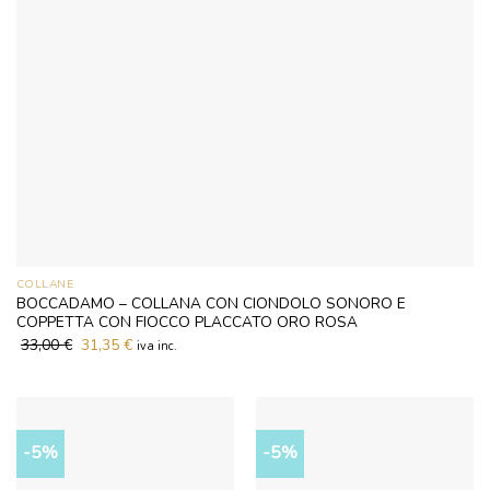
COLLANE
BOCCADAMO – COLLANA CON CIONDOLO SONORO E
COPPETTA CON FIOCCO PLACCATO ORO ROSA
33,00
€
Il
31,35
€
Il
iva inc.
prezzo
prezzo
originale
attuale
era:
è:
33,00 €.
31,35 €.
-5%
-5%