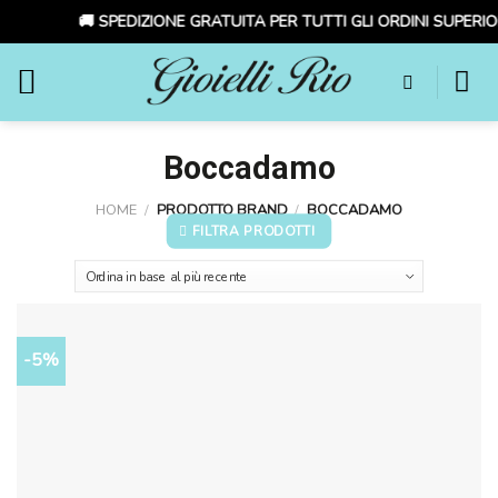
🚚 SPEDIZIONE GRATUITA PER TUTTI GLI ORDINI SUPERIORI
Skip
to
content
Boccadamo
HOME
/
PRODOTTO BRAND
/
BOCCADAMO
FILTRA PRODOTTI
-5%