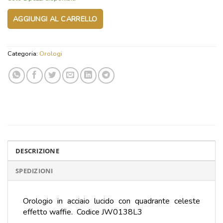
originale
attuale
era:
è:
AGGIUNGI AL CARRELLO
69,00 €.
40,00 €.
Categoria:
Orologi
DESCRIZIONE
SPEDIZIONI
Orologio in acciaio lucido con quadrante celeste
effetto waffie. Codice JW0138L3