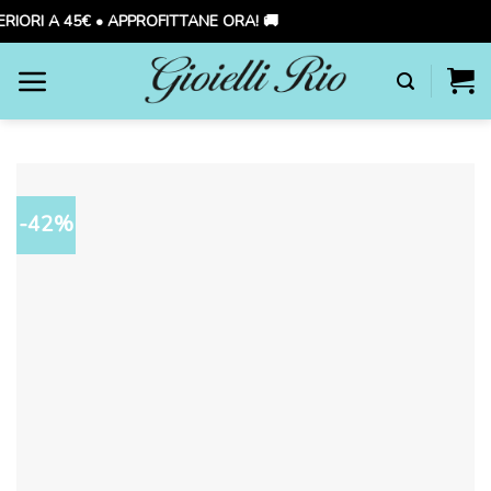
RIORI A 45€ • APPROFITTANE ORA! 🚚
Skip
to
content
-42%