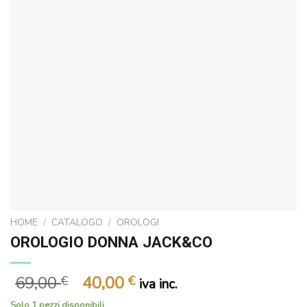
HOME
/
CATALOGO
/
OROLOGI
OROLOGIO DONNA JACK&CO
Il
Il
69,00
40,00
€
€
iva inc.
prezzo
prezzo
Solo 1 pezzi disponibili