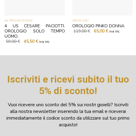
IN PROMOZIONE
OROLOGI
4 US CESARE PACIOTTI.
OROLOGIO PINKO DONNA
Il
Il
OROLOGIO SOLO TEMPO
119,00
€
65,00
€
iva inc.
prezzo
prezzo
UOMO.
originale
attuale
Il
Il
59,00
€
45,50
€
iva inc.
era:
è:
prezzo
prezzo
119,00 €.
65,00 €.
originale
attuale
era:
è:
59,00 €.
45,50 €.
Iscriviti e ricevi subito il tuo
5% di sconto!
Vuoi ricevere uno sconto del 5% sui nostri gioielli? Iscriviti
alla nostra newsletter inserendo la tua email e riceverai
immediatamente il codice sconto da utilizzare sul tuo primo
acquisto!