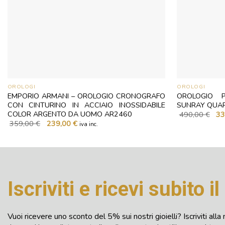
OROLOGI
OROLOGI
EMPORIO ARMANI – OROLOGIO CRONOGRAFO
OROLOGIO P
CON CINTURINO IN ACCIAIO INOSSIDABILE
SUNRAY QUA
Il
COLOR ARGENTO DA UOMO AR2460
490,00
€
33
pre
Il
Il
359,00
€
239,00
€
iva inc.
ori
prezzo
prezzo
era
originale
attuale
490
era:
è:
359,00 €.
239,00 €.
Iscriviti e ricevi subito i
Vuoi ricevere uno sconto del 5% sui nostri gioielli? Iscriviti al