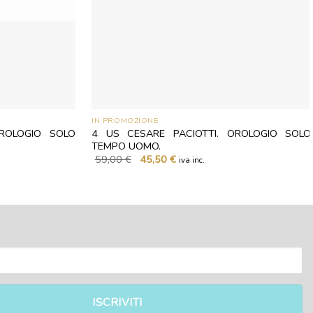
IN PROMOZIONE
OROLOGIO SOLO
4 US CESARE PACIOTTI. OROLOGIO SOLO
TEMPO UOMO.
Il
Il
59,00
€
45,50
€
iva inc.
prezzo
prezzo
originale
attuale
era:
è:
59,00 €.
45,50 €.