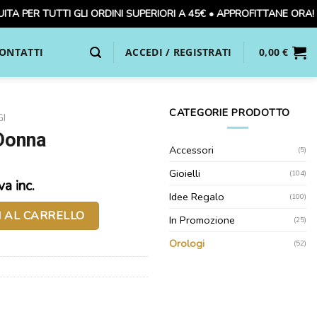
ER TUTTI GLI ORDINI SUPERIORI A 45€ • APPROFITTANE ORA! 🚚
ONTATTI
ACCEDI / REGISTRATI
0,00
€
CATEGORIE PRODOTTO
I
Donna
Accessori
(5)
Gioielli
(104)
va inc.
rezzo
Idee Regalo
(100)
ttuale
I AL CARRELLO
In Promozione
(25)
:
Orologi
(52)
.
9,40 €.