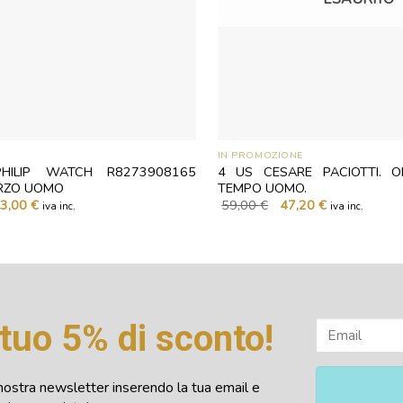
IN PROMOZIONE
HILIP WATCH R8273908165
4 US CESARE PACIOTTI. 
RZO UOMO
TEMPO UOMO.
Il
Il
Il
3,00
€
59,00
€
47,20
€
iva inc.
iva inc.
zzo
prezzo
prezzo
prezzo
ginale
attuale
originale
attuale
:
è:
era:
è:
,00 €.
333,00 €.
59,00 €.
47,20 €.
l tuo 5% di sconto!
la nostra newsletter inserendo la tua email e