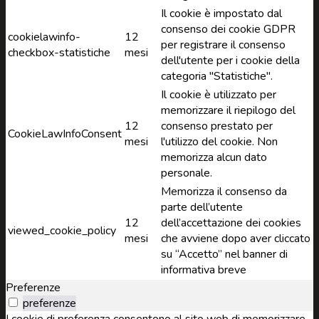
Il cookie è impostato dal
consenso dei cookie GDPR
cookielawinfo-
12
per registrare il consenso
checkbox-statistiche
mesi
dell'utente per i cookie della
categoria "Statistiche".
Il cookie è utilizzato per
memorizzare il riepilogo del
12
consenso prestato per
CookieLawInfoConsent
mesi
l'utilizzo del cookie. Non
memorizza alcun dato
personale.
Memorizza il consenso da
parte dell’utente
12
dell’accettazione dei cookies
viewed_cookie_policy
mesi
che avviene dopo aver cliccato
su “Accetto” nel banner di
informativa breve
Preferenze
preferenze
I cookie di preferenza consentono al sito web di memorizzare