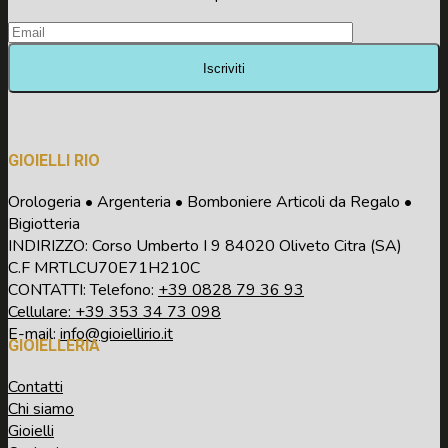
GIOIELLI RIO
Orologeria • Argenteria • Bomboniere Articoli da Regalo •
Bigiotteria
INDIRIZZO: Corso Umberto I 9 84020 Oliveto Citra (SA)
C.F
MRTLCU70E71H210C
CONTATTI: Telefono:
+39
0828 79 36 93
Cellulare: +39 353 34 73 098
E-mail:
info@gioiellirio.it
GIOIELLERIA
Contatti
Chi siamo
Gioielli