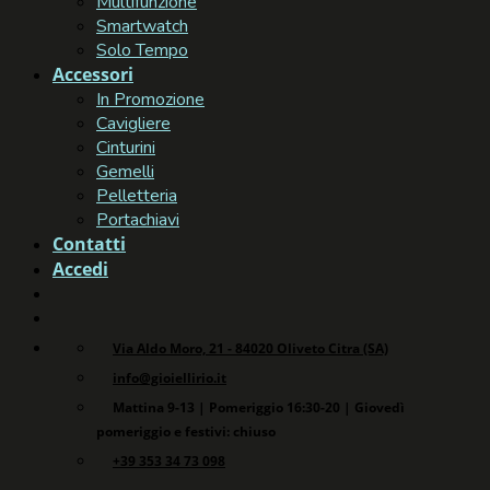
Multifunzione
Smartwatch
Solo Tempo
Accessori
In Promozione
Cavigliere
Cinturini
Gemelli
Pelletteria
Portachiavi
Contatti
Accedi
Via Aldo Moro, 21 - 84020 Oliveto Citra (SA)
info@gioiellirio.it
Mattina 9-13 | Pomeriggio 16:30-20 | Giovedì
pomeriggio e festivi: chiuso
+39 353 34 73 098