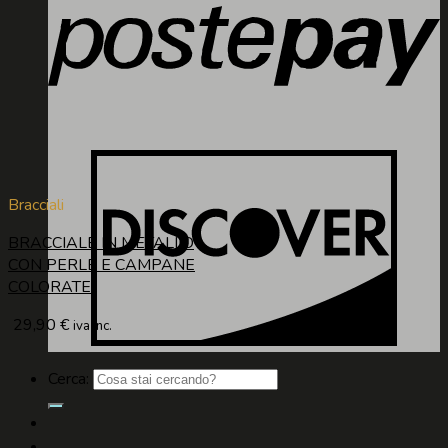
Bracciali
BRACCIALE IN METALLO
CON PERLE E CAMPANE
COLORATE
29,90
€
iva inc.
Cerca: